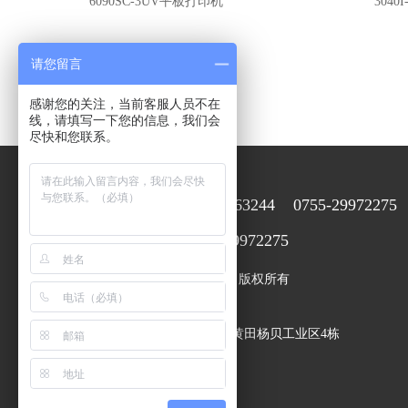
6090SC-3UV平板打印机
3040I-
请您留言
感谢您的关注，当前客服人员不在
热门标签：
线，请填写一下您的信息，我们会
尽快和您联系。
15920063244 0755-29972275
售前在线咨询：
0755-29972275
售后咨询服务：
深圳市彩韵机械设备有限公司 版权所有
备案号：
粤ICP备20036149号
地址：深圳市宝安区西乡街道黄田杨贝工业区4栋
E-mail：
2355421937@qq.com