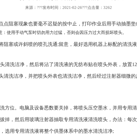
来源：???发布时间：2021-02-26???点击量：3262
一点点阻塞现象也要毫不迟疑的按中止，打印作业后用手动抽墨垫
意：使用手动气泵时切勿用力过猛，否则会因压力过大而损坏喷头。
将阻塞或许斜喷的喷孔洗通;留意，最好选用机器上标配的清洗
头清洗洁净，然后将沾了清洗液的无纺布贴在喷头外表，放置12-
喷头清洗洁净，并把喷头外表也清洗洁净，然后经过注射器细微的
清洗方位。电脑及设备悉数要关掉，将喷头压空墨水，并用专用
，然后用玻璃注射器抽取专用清洗液清洗喷头，办法：每次用 40ml
空，选用专用清洗液将整个供墨体系中的墨水清洗洁净;