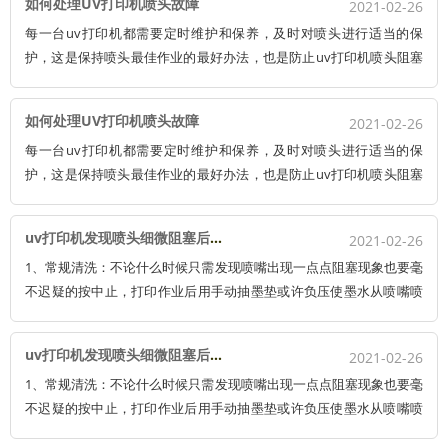
如何处理UV打印机喷头故障
2021-02-26
损坏喷头。
每一台uv打印机都需要定时维护和保养，及时对喷头进行适当的保
护，这是保持喷头最佳作业的最好办法，也是防止uv打印机喷头阻塞
的最主要手法。假如疏于维护，作为uv打印机的核心部件之一，更换
一个喷头动辄几万。 有时喷头阻塞无法出墨，只需要我们简单清洗，
如何处理UV打印机喷头故障
2021-02-26
就可以使其正常运行。
每一台uv打印机都需要定时维护和保养，及时对喷头进行适当的保
护，这是保持喷头最佳作业的最好办法，也是防止uv打印机喷头阻塞
的最主要手法。假如疏于维护，作为uv打印机的核心部件之一，更换
一个喷头动辄几万。 有时喷头阻塞无法出墨，只需要我们简单清洗，
uv打印机发现喷头细微阻塞后的处理办法
2021-02-26
就可以使其正常运行。
1、常规清洗：不论什么时候只需发现喷嘴出现一点点阻塞现象也要毫
不迟疑的按中止，打印作业后用手动抽墨垫或许负压使墨水从喷嘴喷
出进行喷嘴清洗，最后用塑料揉捏瓶往喷嘴外表喷一些 清洗液洗去残
留墨水。留意：使用手动气泵时切勿用力过猛，否则会因压力过大而
uv打印机发现喷头细微阻塞后的处理办法
2021-02-26
损坏喷头。
1、常规清洗：不论什么时候只需发现喷嘴出现一点点阻塞现象也要毫
不迟疑的按中止，打印作业后用手动抽墨垫或许负压使墨水从喷嘴喷
出进行喷嘴清洗，最后用塑料揉捏瓶往喷嘴外表喷一些 清洗液洗去残