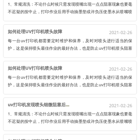
1、常规清洗：不论什么时候只需发现喷嘴出现一点点阻塞现象也要毫
不迟疑的按中止，打印作业后用手动抽墨垫或许负压使墨水从喷嘴喷
出进行喷嘴清洗，最后用塑料揉捏瓶往喷嘴外表喷一些 清洗液洗去残
留墨水。留意：使用手动气泵时切勿用力过猛，否则会因压力过大而
如何处理UV打印机喷头故障
2021-02-26
损坏喷头。
每一台uv打印机都需要定时维护和保养，及时对喷头进行适当的保
护，这是保持喷头最佳作业的最好办法，也是防止uv打印机喷头阻塞
的最主要手法。假如疏于维护，作为uv打印机的核心部件之一，更换
一个喷头动辄几万。 有时喷头阻塞无法出墨，只需要我们简单清洗，
如何处理UV打印机喷头故障
2021-02-26
就可以使其正常运行。
每一台uv打印机都需要定时维护和保养，及时对喷头进行适当的保
护，这是保持喷头最佳作业的最好办法，也是防止uv打印机喷头阻塞
的最主要手法。假如疏于维护，作为uv打印机的核心部件之一，更换
一个喷头动辄几万。 有时喷头阻塞无法出墨，只需要我们简单清洗，
uv打印机发现喷头细微阻塞后的处理办法
2021-02-26
就可以使其正常运行。
1、常规清洗：不论什么时候只需发现喷嘴出现一点点阻塞现象也要毫
不迟疑的按中止，打印作业后用手动抽墨垫或许负压使墨水从喷嘴喷
出进行喷嘴清洗，最后用塑料揉捏瓶往喷嘴外表喷一些 清洗液洗去残
留墨水。留意：使用手动气泵时切勿用力过猛，否则会因压力过大而