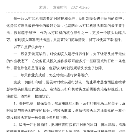
来源： 发布时间：2021-02-26
每一台uv打印机都需要定时维护和保养，及时对喷头进行适当的保护，
这是保持喷头最佳作业的最好办法，也是防止uv打印机喷头阻塞的最主要手
法。假如疏于维护，作为uv打印机的核心部件之一，更换一个喷头动辄几
万。 有时喷头阻塞无法出墨，只需要我们简单清洗，就可以使其正常运行。
以下几点仅供参考：
一、设备安装完毕后，对设备喷头进行保养保护，为了让喷头处于最佳
的作业状态下，在设备正式投入操作前尽可能多打一些画面或许打出一条色
带，看色带色彩是否齐全，色彩较淡时就说明喷头发生了故障。
二、每天作业完成后，怎么对喷头进行保养维护。
完成一切的打印后，要及时对喷头进行清洗，防止墨水蒸发而阻塞喷嘴
影响喷头的最佳作业状态。在清洗uv打印机喷头之前需要先准备好螺丝刀、
注射器、酒精和一根细软管。
1、关掉电源，确保安全，然后用螺丝刀拆下uv打印机机头上的盖子，及
时拔除与喷头相连接的插头，把喷头取出，然后把喷头上方压墨盒的一枚小
弹片和喷头右侧一枚金属小弹片取下来。
2、吸满一注射器酒精，把细软管衔接在注射器的出口，挤出酒精，清洗
软管重复操作3次以上，保证软管和注射器洁净。再吸满一注射器酒精，衔接