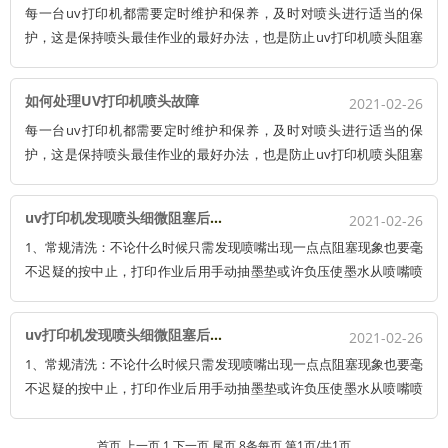
每一台uv打印机都需要定时维护和保养，及时对喷头进行适当的保
护，这是保持喷头最佳作业的最好办法，也是防止uv打印机喷头阻塞
的最主要手法。假如疏于维护，作为uv打印机的核心部件之一，更换
一个喷头动辄几万。 有时喷头阻塞无法出墨，只需要我们简单清洗，
如何处理UV打印机喷头故障
2021-02-26
就可以使其正常运行。
每一台uv打印机都需要定时维护和保养，及时对喷头进行适当的保
护，这是保持喷头最佳作业的最好办法，也是防止uv打印机喷头阻塞
的最主要手法。假如疏于维护，作为uv打印机的核心部件之一，更换
一个喷头动辄几万。 有时喷头阻塞无法出墨，只需要我们简单清洗，
uv打印机发现喷头细微阻塞后的处理办法
2021-02-26
就可以使其正常运行。
1、常规清洗：不论什么时候只需发现喷嘴出现一点点阻塞现象也要毫
不迟疑的按中止，打印作业后用手动抽墨垫或许负压使墨水从喷嘴喷
出进行喷嘴清洗，最后用塑料揉捏瓶往喷嘴外表喷一些 清洗液洗去残
留墨水。留意：使用手动气泵时切勿用力过猛，否则会因压力过大而
uv打印机发现喷头细微阻塞后的处理办法
2021-02-26
损坏喷头。
1、常规清洗：不论什么时候只需发现喷嘴出现一点点阻塞现象也要毫
不迟疑的按中止，打印作业后用手动抽墨垫或许负压使墨水从喷嘴喷
出进行喷嘴清洗，最后用塑料揉捏瓶往喷嘴外表喷一些 清洗液洗去残
留墨水。留意：使用手动气泵时切勿用力过猛，否则会因压力过大而
首页
上一页
1
下一页
尾页
8条每页
第1页/共1页