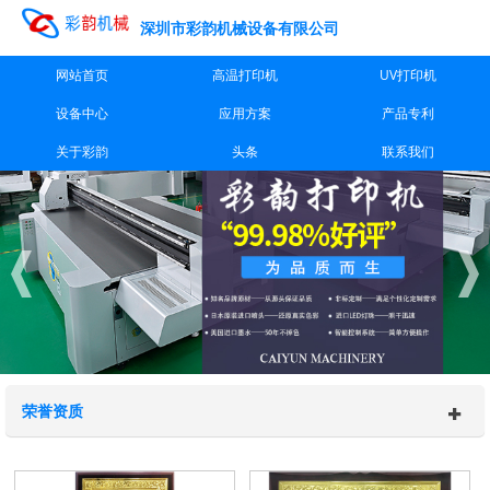
深圳市彩韵机械设备有限公司
网站首页
高温打印机
UV打印机
设备中心
应用方案
产品专利
关于彩韵
头条
联系我们
荣誉资质